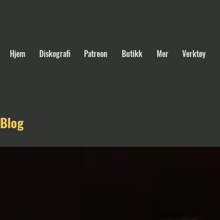
Hjem
Diskografi
Patreon
Butikk
Mer
Verktøy
Blog