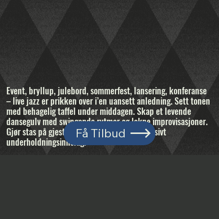
Event, bryllup, julebord, sommerfest, lansering, konferanse
– live jazz er prikken over i’en uansett anledning. Sett tonen
med behagelig taffel under middagen. Skap et levende
dansegulv med swingende rytmer og lekne improvisasjoner.
Gjør stas på gjestene med et unik og eksklusivt
Få Tilbud
underholdningsinnslag.
Er du interessert, eller bare nysgjerrig på om vi er en god
match til ditt arrangement?
Kontakt oss her
, og vi kommer
tilbake til deg innen kort tid. Vi ser frem til å høre hvem du
er og hva du planlegger.
Se flere videoer
her.